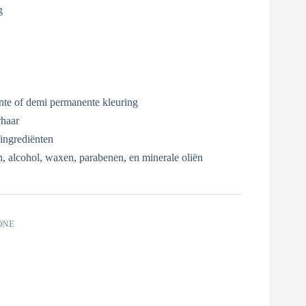
g
nte of demi permanente kleuring
rhaar
ingrediënten
en, alcohol, waxen, parabenen, en minerale oliën
ONE