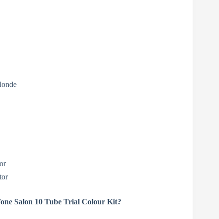
londe
or
tor
ne Salon 10 Tube Trial Colour Kit?