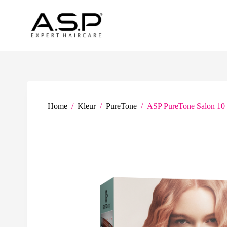
G
a
n
a
a
r
d
e
i
n
h
Home
/
Kleur
/
PureTone
/
ASP PureTone Salon 10 T
o
u
d