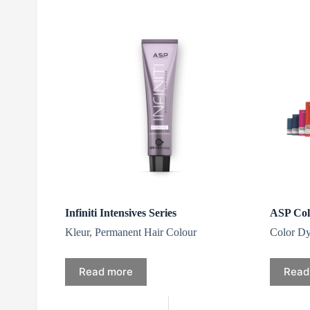
Infiniti Intensives Series
ASP Col
Kleur
,
Permanent Hair Colour
Color D
Read more
Read