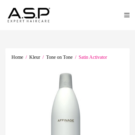
G
a
n
a
a
r
d
e
i
n
Home
/
Kleur
/
Tone on Tone
/
Satin Activator
h
o
u
d