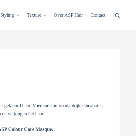
Styling
Texture
Over ASP Hair
Contact
or gekleurd haar. Voedende antioxidantrijke sheaboter,
n en verjongen het haar.
 ASP Colour Care Masque.