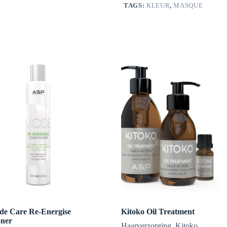
TAGS:
KLEUR
,
MASQUE
e Care Re-Energise
Kitoko Oil Treatment
oner
Haarverzorging
,
Kitoko