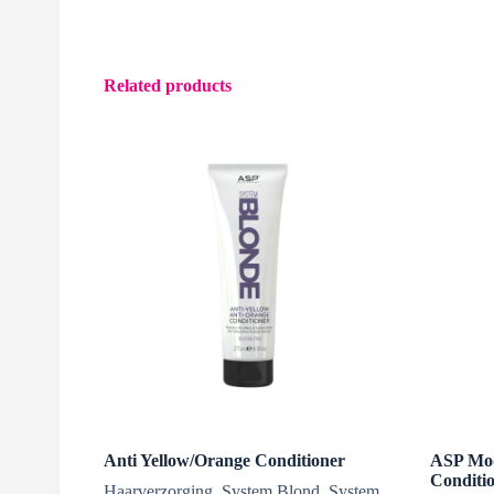
Related products
Anti Yellow/Orange Conditioner
ASP Mod
Conditi
Haarverzorging
,
System Blond
,
System