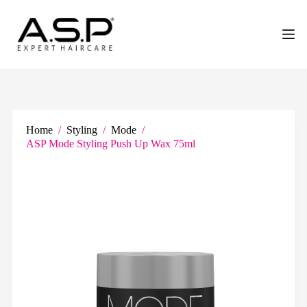
G
a
n
a
a
r
d
e
i
n
Home
/
Styling
/
Mode
/
h
ASP Mode Styling Push Up Wax 75ml
o
u
d