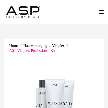
G
a
n
a
a
r
d
e
i
n
Home
/
Haarverzorging
/
Vitaplex
/
h
ASP Vitaplex Professional Kit
o
u
d