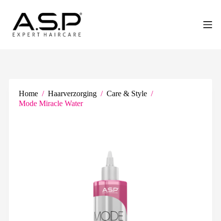
G
a
n
a
a
r
d
e
i
n
Home
/
Haarverzorging
/
Care & Style
/
h
Mode Miracle Water
o
u
d