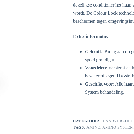
dagelijkse conditioner het haar,
wordt. De Colour Lock technolog
beschermen tegen omgevingsinv
Extra informatie
:
Gebruik
: Breng aan op g
spoel grondig uit.
Voordelen
: Versterkt en 
beschermt tegen UV-stral
Geschikt voor
: Alle haa
System behandeling.
CATEGORIES:
HAARVERZORG
TAGS:
AMINO
,
AMINO SYSTEM