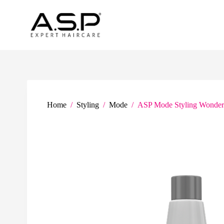
G
a
n
a
a
r
d
e
i
n
h
Home
/
Styling
/
Mode
/
ASP Mode Styling Wonder
o
u
d