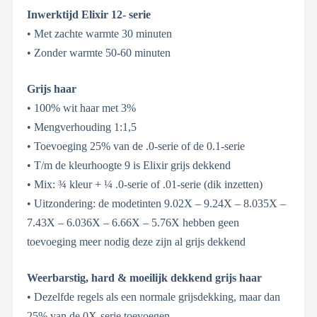
Inwerktijd Elixir 12- serie
• Met zachte warmte 30 minuten
• Zonder warmte 50-60 minuten
Grijs haar
• 100% wit haar met 3%
• Mengverhouding 1:1,5
• Toevoeging 25% van de .0-serie of de 0.1-serie
• T/m de kleurhoogte 9 is Elixir grijs dekkend
• Mix: ¾ kleur + ¼ .0-serie of .01-serie (dik inzetten)
• Uitzondering: de modetinten 9.02X – 9.24X – 8.035X –
7.43X – 6.036X – 6.66X – 5.76X hebben geen
toevoeging meer nodig deze zijn al grijs dekkend
Weerbarstig, hard & moeilijk dekkend grijs haar
• Dezelfde regels als een normale grijsdekking, maar dan
25% van de 0X-serie toevoegen