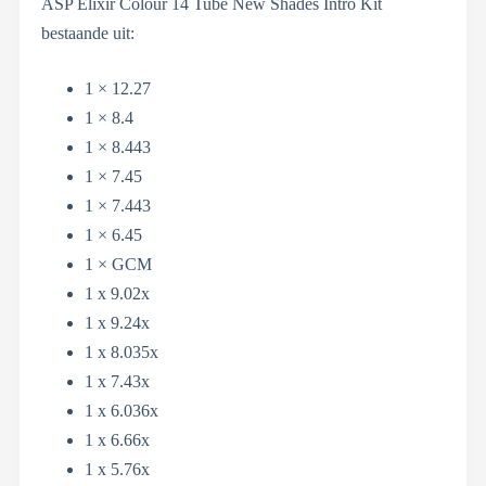
ASP Elixir Colour 14 Tube New Shades Intro Kit
bestaande uit:
1 × 12.27
1 × 8.4
1 × 8.443
1 × 7.45
1 × 7.443
1 × 6.45
1 × GCM
1 x 9.02x
1 x 9.24x
1 x 8.035x
1 x 7.43x
1 x 6.036x
1 x 6.66x
1 x 5.76x