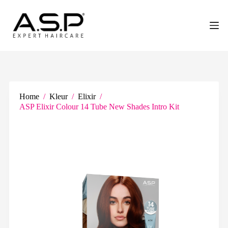
G
a
n
a
a
r
d
e
i
n
Home
/
Kleur
/
Elixir
/
h
ASP Elixir Colour 14 Tube New Shades Intro Kit
o
u
d