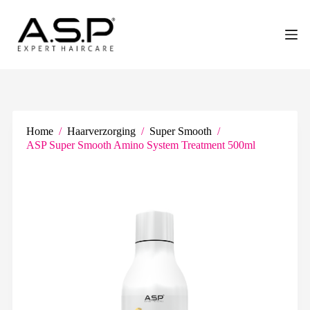
G
a
n
a
a
r
d
e
i
n
Home
/
Haarverzorging
/
Super Smooth
/
h
ASP Super Smooth Amino System Treatment 500ml
o
u
d