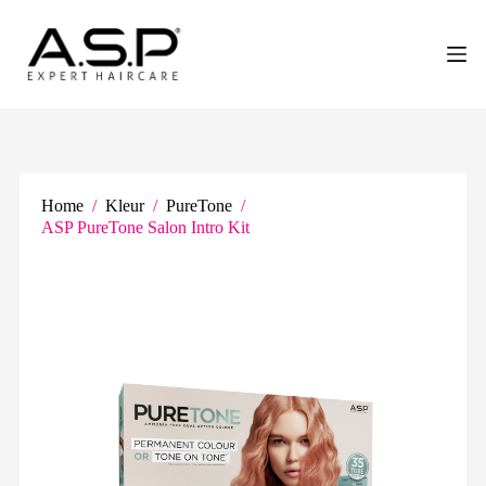
G
a
n
a
a
r
d
e
i
n
Home
/
Kleur
/
PureTone
/
h
ASP PureTone Salon Intro Kit
o
u
d