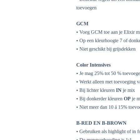
toevoegen
GCM
• Voeg GCM toe aan je Elixir mi
• Op een kleurhoogte 7 of donk
• Niet geschikt bij grijsdekken
Color Intensives
• Je mag 25% tot 50 % toevoege
• Werkt alleen met toevoeging v
• Bij lichter kleuren
IN
je mix
• Bij donkerder kleuren
OP
je m
• Niet meer dan 10 á 15% toevo
B-RED EN B-BROWN
• Gebruiken als highlight of in f
• De mengverhouding is 1:1