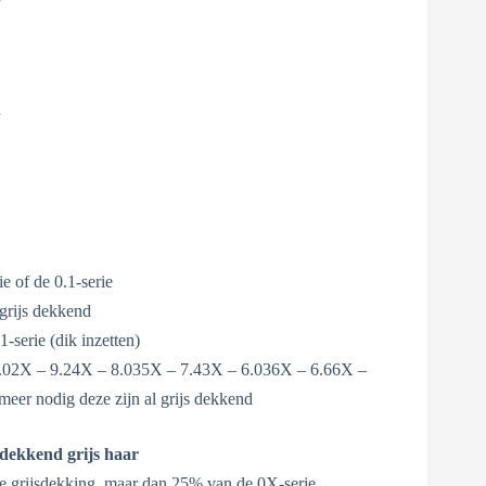
n
e of de 0.1-serie
 grijs dekkend
1-serie (dik inzetten)
 9.02X – 9.24X – 8.035X – 7.43X – 6.036X – 6.66X –
eer nodig deze zijn al grijs dekkend
 dekkend grijs haar
le grijsdekking, maar dan 25% van de 0X-serie