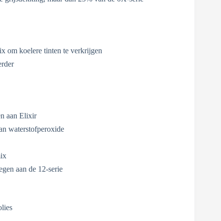
x om koelere tinten te verkrijgen
erder
n aan Elixir
an waterstofperoxide
ix
egen aan de 12-serie
olies