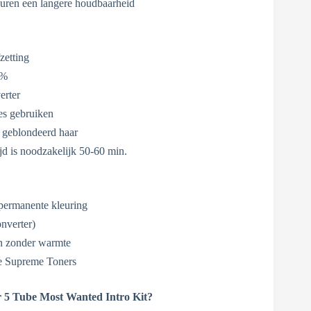
leuren een langere houdbaarheid
zetting
3%
erter
es gebruiken
 geblondeerd haar
jd is noodzakelijk 50-60 min.
-permanente kleuring
onverter)
en zonder warmte
de Supreme Toners
 5 Tube Most Wanted Intro Kit?