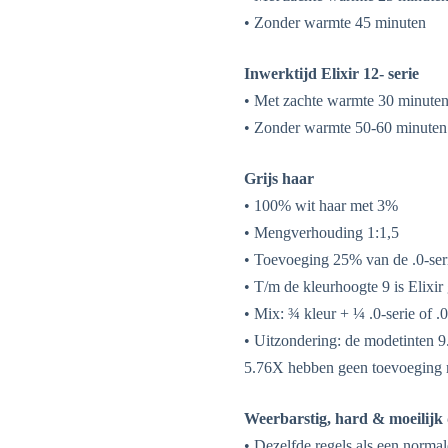
• Zonder warmte 45 minuten
Inwerktijd Elixir 12- serie
• Met zachte warmte 30 minute
• Zonder warmte 50-60 minuten
Grijs haar
• 100% wit haar met 3%
• Mengverhouding 1:1,5
• Toevoeging 25% van de .0-seri
• T/m de kleurhoogte 9 is Elixir
• Mix: ¾ kleur + ¼ .0-serie of .0
• Uitzondering: de modetinten
5.76X hebben geen toevoeging m
Weerbarstig, hard & moeilijk
• Dezelfde regels als een norma