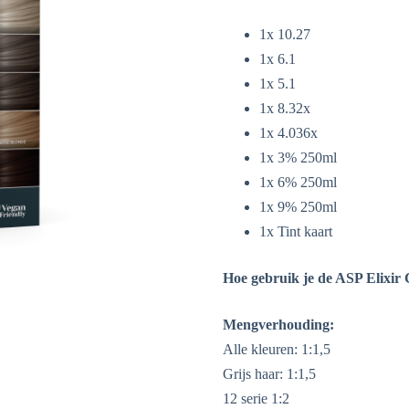
1x 10.27
1x 6.1
1x 5.1
1x 8.32x
1x 4.036x
1x 3% 250ml
1x 6% 250ml
1x 9% 250ml
1x Tint kaart
Hoe gebruik je de ASP Elixir
Mengverhouding:
Alle kleuren: 1:1,5
Grijs haar: 1:1,5
12 serie 1:2