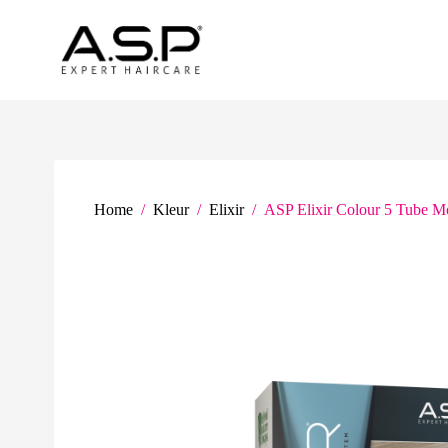
G
a
n
a
a
r
d
e
i
n
h
Home
/
Kleur
/
Elixir
/
ASP Elixir Colour 5 Tube Mo
o
u
d