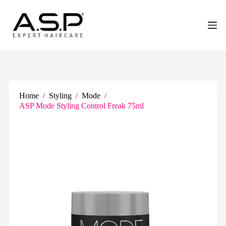
G
a
n
a
a
r
d
e
i
n
Home
/
Styling
/
Mode
/
h
ASP Mode Styling Control Freak 75ml
o
u
d