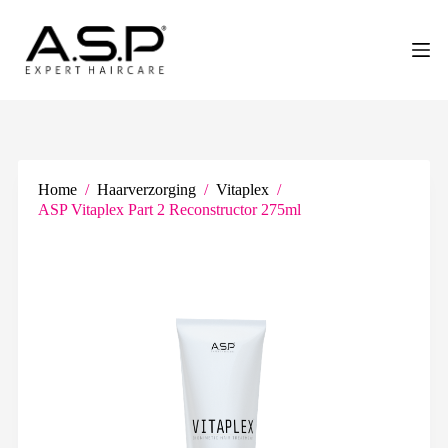
G
a
n
a
a
r
d
e
i
n
Home
/
Haarverzorging
/
Vitaplex
/
h
ASP Vitaplex Part 2 Reconstructor 275ml
o
u
d