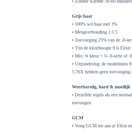
• Zonder warmte 50-60 minuten
Grijs haar
• 100% wit haar met 3%
• Mengverhouding 1:1,5
• Toevoeging 25% van de .0-seri
• T/m de kleurhoogte 9 is Elixir
• Mix: ¾ kleur + ¼ .0-serie of .0
• Uitzondering: de modetinten
5.76X hebben geen toevoeging m
Weerbarstig, hard & moeilijk
• Dezelfde regels als een norma
toevoegen
GCM
• Voeg GCM toe aan je Elixir mi