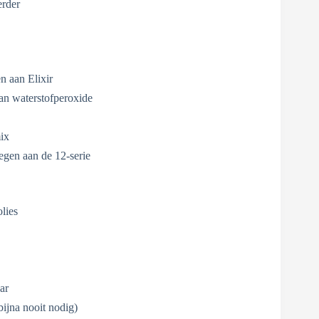
erder
n aan Elixir
an waterstofperoxide
ix
egen aan de 12-serie
olies
ar
bijna nooit nodig)