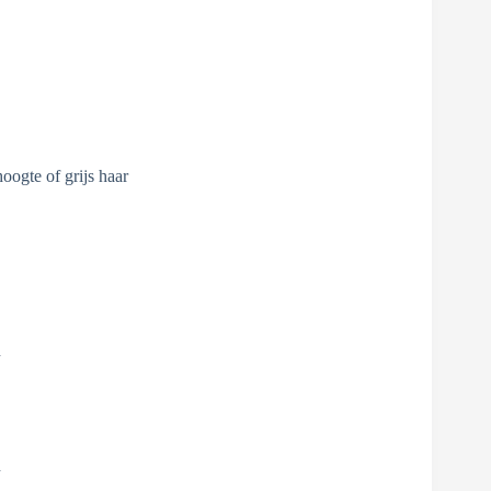
oogte of grijs haar
n
n