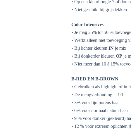
• Op een kleurhoogte 7 of donk
• Niet geschikt bij grijsdekken
Color Intensives
• Je mag 25% tot 50 % toevoege
• Werkt alleen met toevoeging v
• Bij lichter kleuren
IN
je mix
• Bij donkerder kleuren
OP
je m
• Niet meer dan 10 á 15% toevo
B-RED EN B-BROWN
• Gebruiken als highlight of in f
• De mengverhouding is 1:1
• 3% voor fijn poreus haar
• 6% voor normaal natuur haar
• 9 % voor donker (gekleurd) ha
• 12 % voor extreem oplichten (