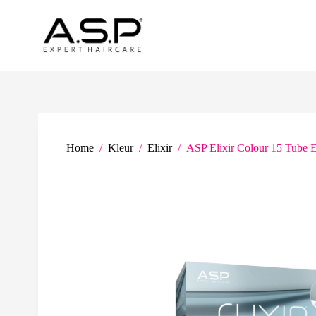
G
a
n
a
a
r
d
e
i
n
h
Home
/
Kleur
/
Elixir
/
ASP Elixir Colour 15 Tube E
o
u
d