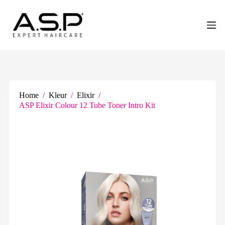
G
a
n
a
a
r
d
e
i
n
Home
/
Kleur
/
Elixir
/
h
ASP Elixir Colour 12 Tube Toner Intro Kit
o
u
d