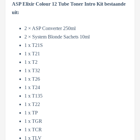
ASP Elixir Colour 12 Tube Toner Intro Kit bestaande
uit:
2 × ASP Converter 250ml
2 × System Blonde Sachets 10ml
1 x T21S
1 x T21
1 x T2
1 x T32
1 x T26
1 x T24
1 x T135
1 x T22
1 x TP
1 x TGR
1 x TCR
1 x TLV