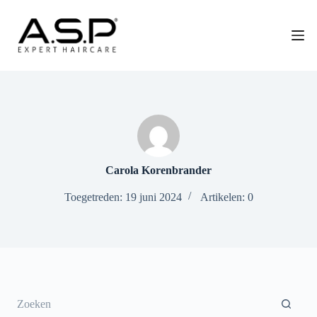
G
a
n
a
a
r
d
e
i
n
h
o
u
Carola Korenbrander
d
Toegetreden: 19 juni 2024
Artikelen: 0
Geen
resultaten